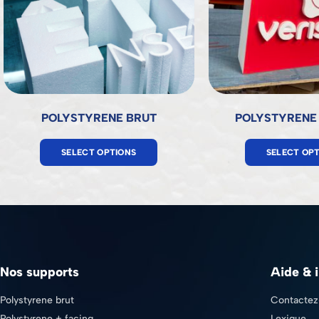
POLYSTYRENE BRUT
POLYSTYRENE 
SELECT OPTIONS
SELECT OP
Nos supports
Aide & 
Polystyrene brut
Contactez
Polystyrene + facing
Lexique