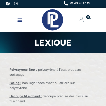
01 43 41 25 13
0
LEXIQUE
Polystyrene Brut :
polystyrène à l’état brut sans
surfaçage
Facing :
habillage faces avant ou arrière sur
polystyrène
Découpe fil à chaud :
découpe précise des blocs au
fil à chaud