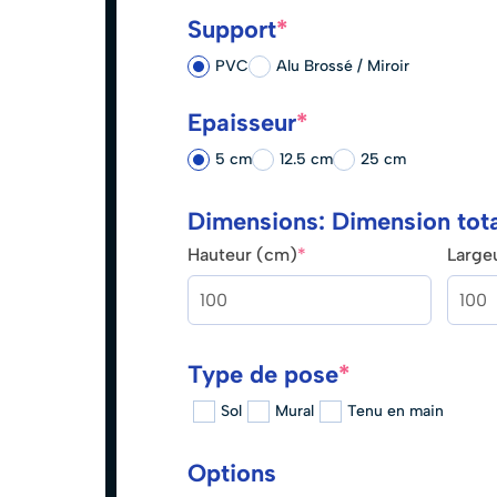
Support
*
PVC
Alu Brossé / Miroir
Epaisseur
*
5 cm
12.5 cm
25 cm
Dimensions: Dimension tot
Hauteur (cm)
*
Large
Type de pose
*
Sol
Mural
Tenu en main
Options