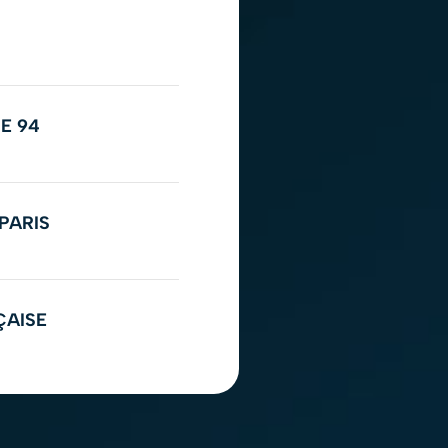
E 94
PARIS
ÇAISE