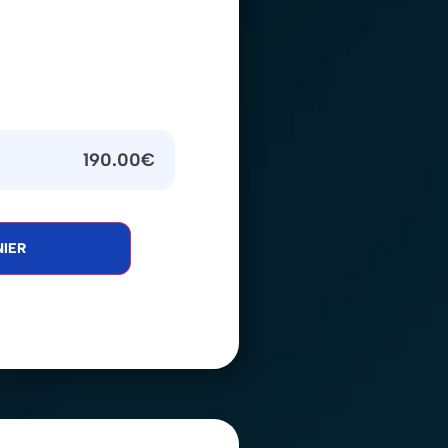
190.00
€
IER