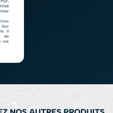
mur,
ilisé
miser
hoix
 leur
e. Il
, de
à vos
Z NOS AUTRES PRODUITS