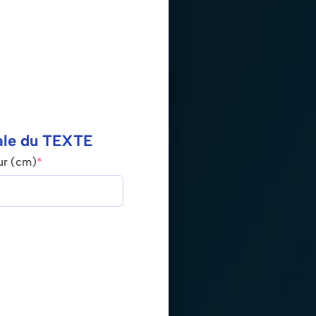
ale du TEXTE
ur (cm)
*