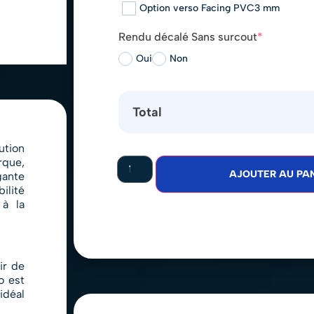
Option verso Facing PVC3 mm
Rendu décalé Sans surcout
*
Oui
Non
Total
ution
rque,
AJOUTER AU PAN
gante
bilité
 à la
ir de
o est
idéal