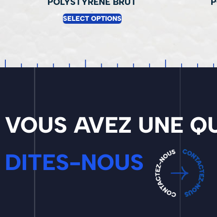
POLYSTYRENE BRUT
P
0.00
€
SELECT OPTIONS
VOUS AVEZ UNE QU
DITES-NOUS