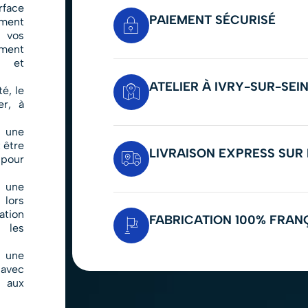
face
PAIEMENT SÉCURISÉ
ment
, vos
ment
e et
ATELIER À IVRY-SUR-SEIN
é, le
er, à
 une
 être
LIVRAISON EXPRESS SUR 
 pour
 une
lors
ation
FABRICATION 100% FRAN
 les
z une
 avec
 aux